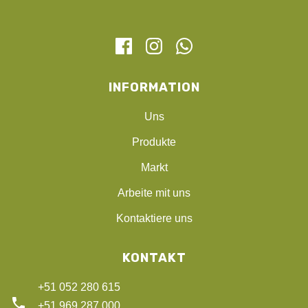
INFORMATION
Uns
Produkte
Markt
Arbeite mit uns
Kontaktiere uns
KONTAKT
+51 052 280 615
phone
+51 969 287 000