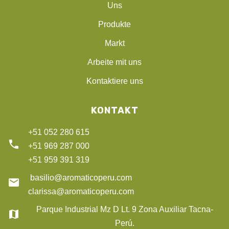
Uns
Produkte
Markt
Arbeite mit uns
Kontaktiere uns
KONTAKT
+51 052 280 615
phone
+51 969 287 000
+51 959 391 319
basilio@aromaticoperu.com
email
clarissa@aromaticoperu.com
Parque Industrial Mz D Lt. 9 Zona Auxiliar Tacna-
map
Perú.