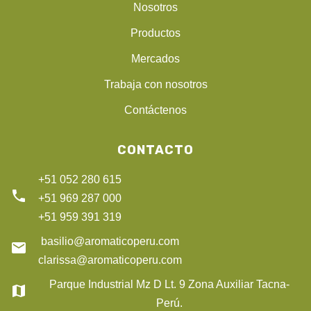
Nosotros
Productos
Mercados
Trabaja con nosotros
Contáctenos
CONTACTO
+51 052 280 615
phone
+51 969 287 000
+51 959 391 319
basilio@aromaticoperu.com
email
clarissa@aromaticoperu.com
Parque Industrial Mz D Lt. 9 Zona Auxiliar Tacna-
map
Perú.