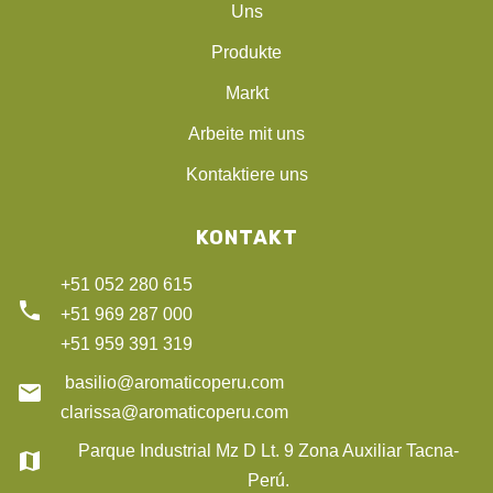
Uns
Produkte
Markt
Arbeite mit uns
Kontaktiere uns
KONTAKT
+51 052 280 615
phone
+51 969 287 000
+51 959 391 319
basilio@aromaticoperu.com
email
clarissa@aromaticoperu.com
Parque Industrial Mz D Lt. 9 Zona Auxiliar Tacna-
map
Perú.